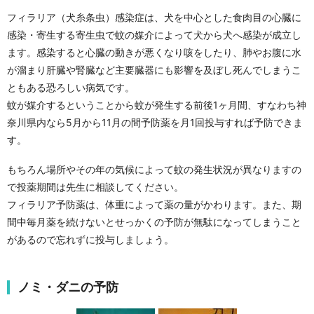
フィラリア（犬糸条虫）感染症は、犬を中心とした食肉目の心臓に
感染・寄生する寄生虫で蚊の媒介によって犬から犬へ感染が成立し
ます。感染すると心臓の動きが悪くなり咳をしたり、肺やお腹に水
が溜まり肝臓や腎臓など主要臓器にも影響を及ぼし死んでしまうこ
ともある恐ろしい病気です。
蚊が媒介するということから蚊が発生する前後1ヶ月間、すなわち神
奈川県内なら5月から11月の間予防薬を月1回投与すれば予防できま
す。
もちろん場所やその年の気候によって蚊の発生状況が異なりますの
で投薬期間は先生に相談してください。
フィラリア予防薬は、体重によって薬の量がかわります。また、期
間中毎月薬を続けないとせっかくの予防が無駄になってしまうこと
があるので忘れずに投与しましょう。
ノミ・ダニの予防