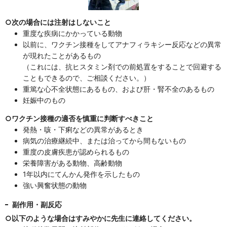
○次の場合には注射はしないこと
重度な疾病にかかっている動物
以前に、ワクチン接種をしてアナフィラキシー反応などの異常
が現れたことがあるもの
（これには、抗ヒスタミン剤での前処置をすることで回避する
こともできるので、ご相談ください。）
重篤な心不全状態にあるもの、および肝・腎不全のあるもの
妊娠中のもの
○ワクチン接種の適否を慎重に判断すべきこと
発熱・咳・下痢などの異常があるとき
病気の治療継続中、または治ってから間もないもの
重度の皮膚疾患が認められるもの
栄養障害がある動物、高齢動物
1年以内にてんかん発作を示したもの
強い興奮状態の動物
副作用・副反応
○以下のような場合はすみやかに先生に連絡してください。