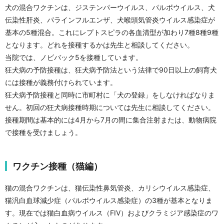
犬の混合ワクチンは、ジステンパーウイルス、パルボウイルス、犬
伝染性肝炎、パラインフルエンザ、犬喉頭気管炎ウイルス感染症が
基本の5種混合。これにレプトスピラの各血清型が加わり7種8種9種
となります。どれを接種するかは先生と相談してください。
当院では、ノビバック5を接種しています。
狂犬病の予防接種は、狂犬病予防法という法律で90日以上の飼育犬
には接種が義務付けられています。
狂犬病予防接種と同時に市町村に「犬の登録」をしなければなりま
せん。初回の狂犬病接種時期については先生に相談してください。
接種期間は基本的には4月から7月の間に集合注射または、動物病院
で接種を受けましょう。
ワクチン接種（猫編）
猫の混合ワクチンは、猫伝染性鼻気管炎、カリシウイルス感染症、
猫汎白血球減少症（パルボウイルス感染症）の3種が基本となりま
す。現在では猫白血病ウイルス（FIV）およびクラミジア感染症のワ