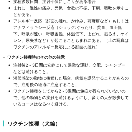
接種後数日間、注射部位にしこりがある場合
まれに一過性の痛み、元気・食欲の不振、下痢、嘔吐を示すこ
とがある。
アレルギー反応（顔面の腫れ、かゆみ、蕁麻疹など）もしくは
アナフィラキシー反応（ショック:ぐったり、貧血、血圧低
下、呼吸が速い、呼吸困難、体温低下、よだれ、振るえ、ケイ
レン、尿失禁など）が起こることもまれにある。（上の写真は
ワクチンのアレルギー反応による顔面の腫れ）
ワクチン接種時のその他の注意
注射後2～3日間は安静にして過激な運動、交配、シャンプー
などは避けること。
潜伏感染の動物に接種した場合、病気を誘発することがあるの
で、注射後の経過に注意すること。
ワクチン接種をしてから2～3週間は免疫が得られていないの
で、他の動物との接触を避けるようにし、多くの犬が散歩して
いるコースはなるべく避ける。
ワクチン接種（犬編）