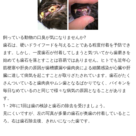
飼っている動物の口臭が気になりませんか?
歯石は、硬いドライフードを与えることである程度付着を予防でき
ます。しかし、一度歯石が付着してしまうと気づいてから歯磨きを
始めても歯石を落とすことは容易ではありません。ヒトでも近年心
筋梗塞や肝炎の原因が歯槽膿漏や歯肉炎による細菌感染が心臓や肝
臓に達して病気を起こすことが取りざたされています。歯石がたく
さんついていると歯肉炎やムシ歯となるばかりでなく、バイキンを
毎日なめているのと同じで様々な病気の原因となることがありま
す。
1・2年に1回は歯の検診と歯石の除去を受けましょう。
見にくいですが、左の写真が多量の歯石が奥歯の付着しているとこ
ろ。右は歯石除去後、きれいになった歯です。